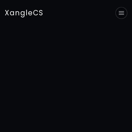
XangleCS
Tog