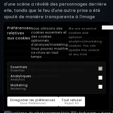
d'une scène a révélé des personnages derrière
elle, tandis que le feu d'une autre prise a été
ajouté de manière transparente à l'image
finale.
Englis
Préférences
Nous utilisons des
We use essential
Le résultat : un récit immersif en haute
cookies essentiels et
relatives
cookies and
des cookies
optional
résolution capturant la scène telle qu'elle était
aux cookies
optionnels
analytics/marketing
! Ce fut une prouesse technique et une étape
d'analyse/marketing.
cookies. You can
Vous pouvez modifier
créative, signalant le potentiel de la capture
update this choice
ce choix en tout
at any time.
volumétrique non seulement pour les courts-
temps.
métrages expérimentaux ou les installations
Essentiels
muséales, mais aussi pour le contenu
Essential
commercial grand public.
Analytiques
Analytics
Marketing
Marketing
Enregistrer les préférences
Tout refuser
Save Preferences
Reject All
Derniers articles sur notre blog :
Système de photogrammétrie 155-Arducam - Avec 