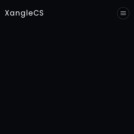
XangleCS
Tog