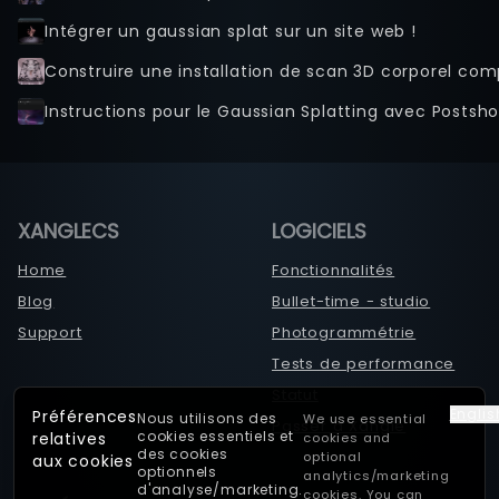
Intégrer un gaussian splat sur un site web !
Instructions pour le Gaussian Splatting avec Postsho
XANGLECS
LOGICIELS
Home
Fonctionnalités
Blog
Bullet-time - studio
Support
Photogrammétrie
Tests de performance
Statut
Englis
Préférences
Nous utilisons des
We use essential
Passer à Xangle
cookies essentiels et
relatives
cookies and
des cookies
optional
aux cookies
optionnels
analytics/marketing
d'analyse/marketing.
cookies. You can