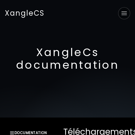
XangleCS
Tog
XangleCs
documentation
Téléchargement
DOCUMENTATION