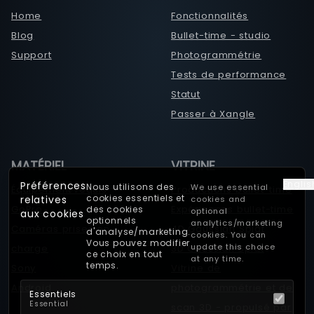
Home
Fonctionnalités
Fichiers et
Dossiers
Blog
Bullet-time - studio
Paramètres
Support
Photogrammétrie
Paramètres de
Tests de performance
sortie
Statut
Nœuds
Passer à Xangle
Caméras
Groupes
Remote Admin
MATÉRIEL
VITRINE
Affichage
Englis
Préférences
Nous utilisons des
We use essential
Équipement requis
Productions bullet-time
Media
cookies essentiels et
relatives
cookies and
Collections
GoPro
Expériences bullet-time
des cookies
optional
aux cookies
optionnels
analytics/marketing
Lumières
Caméras prises en
4D Gaussian Splat
d'analyse/marketing.
cookies. You can
Actions de
Vous pouvez modifier
update this choice
charge
3D Gaussian Splat
ce choix en tout
déclenchement
at any time.
temps.
Sony
Vitrine de
Camera Presets
Android
photogrammétrie et de
GPIO
Essentiels
Essential
scan 3D - propulsé par
Projection