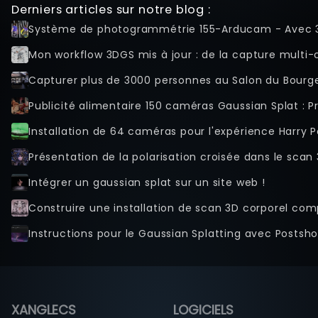
Derniers articles sur notre blog :
Tips And Tricks
Système de photogrammétrie 155-Arducam - Avec 
Raccourcis clavier
Tools
Mon workflow 3DGS mis à jour : de la capture multi-ca
Advanced
Capturer plus de 3000 personnes au Salon du Bourge
Licence
Publicité alimentaire 150 caméras Gaussian Splat : 
Beta Features
Post Processing
Installation de 64 caméras pour l'expérience Harry P
Références
Présentation de la polarisation croisée dans le sca
Dashboard
Intégrer un gaussian splat sur un site web !
Calibration
Chromakey
Collections
Instructions pour le Gaussian Splatting avec Postsho
d'éléments
graphiques
UI (Pages
publiques)
Live View
XANGLECS
LOGICIELS
Monitoring