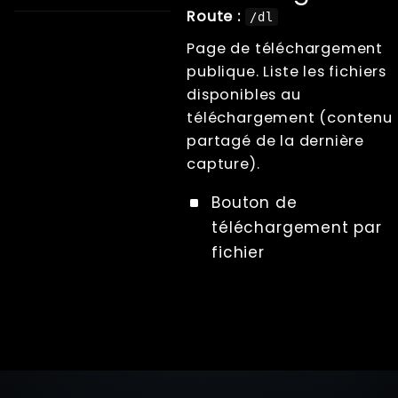
Route :
/dl
Documentation
XangleCS
Page de téléchargement
Getting Started
publique. Liste les fichiers
Bullet Time
disponibles au
Photogrammétrie
téléchargement (contenu
Live view
partagé de la dernière
Computer Nodes
capture).
Usb Hubs
Triggering
Bouton de
Branding
téléchargement par
Sharing
fichier
Impression
Lecture
Écrans
File Management
Troubleshooting
Factory Reset