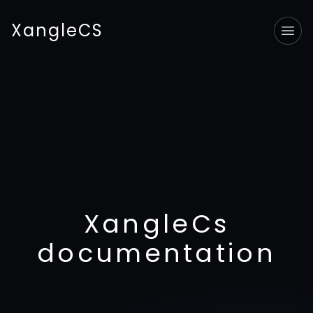
XangleCS
Tog
XangleCs
documentation