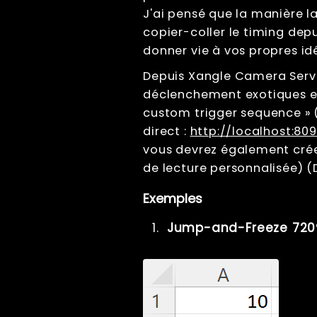
Mise au point
J'ai pensé que la manière la
des appareils
copier-coller le timing depu
Calibrage
donner vie à vos propres id
numérique
Utiliser la
Depuis Xangle Camera Serve
lumière
déclenchement exotiques e
continue
custom trigger sequence » 
Utiliser des
stroboscopes
direct :
http://localhost:8
Comment éviter
vous devrez également cré
le scintillement
de lecture personnalisée) 
Comment éviter
les variations
Exemples
de couleur
Lumières
Jump-and-Freeze 720
continues vs
flashs
Précision du
déclenchement
: comment
obtenir la
synchronisation