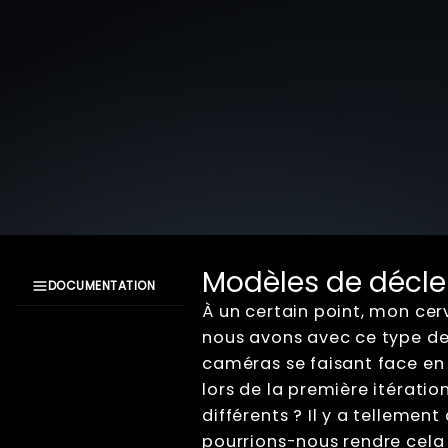
Modèles de décl
DOCUMENTATION
À un certain point, mon c
Documentation
nous avons avec ce type de
XangleCS
caméras se faisant face e
Getting Started
lors de la première itératio
Bullet Time
différents ? Il y a telleme
Workflow
d'installation
pourrions-nous rendre cela 