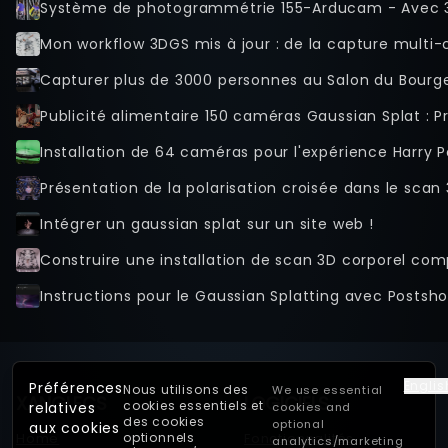
Système de photogrammétrie 155-Arducam - Avec 
Mon workflow 3DGS mis à jour : de la capture multi-ca
Capturer plus de 3000 personnes au Salon du Bourge
Publicité alimentaire 150 caméras Gaussian Splat : 
Installation de 64 caméras pour l'expérience Harry P
Présentation de la polarisation croisée dans le sca
Intégrer un gaussian splat sur un site web !
Instructions pour le Gaussian Splatting avec Postsho
Englis
Préférences
Nous utilisons des
We use essential
XANGLECS
LOGICIELS
cookies essentiels et
relatives
cookies and
des cookies
optional
aux cookies
Home
Fonctionnalités
optionnels
analytics/marketing