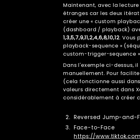
Usb Hubs
Maintenant, avec la lecture
étranges car les deux itéra
Triggering
créer une « custom playbac
Branding
(dashboard / playback) ave
Sharing
1,3,5,7,9,11,2,4,6,8,10,12
. Vous 
Impression
playback-sequence » (séquen
Lecture
custom-trigger-sequence »
Écrans
File Management
Dans l'exemple ci-dessus, il 
Troubleshooting
manuellement. Pour faciliter
Factory Reset
(cela fonctionne aussi dans
Tips And Tricks
valeurs directement dans Xa
considérablement à créer c
Raccourcis
clavier
Tools
Reversed Jump-and-F
Advanced
Face-to-Face
Licence
https://www.tiktok.c
Beta Features