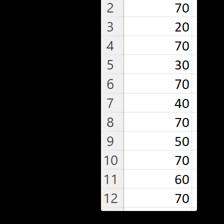
parfaite de
l'obturateur de
l'appareil photo
dans une prise
de vue bullet-
time
Résolution des
incohérences
mineures de
déclenchement
lors de
l'utilisation de
la lumière
continue
Modèles de
déclenchement
exotiques
Interpolation
(Topaz Video
AI)
Photogrammétrie
Live view
Computer Nodes