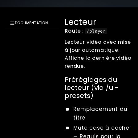
Lecteur
DOCUMENTATION
Route :
/player
Documentation
XangleCS
Lecteur vidéo avec mise
Getting Started
à jour automatique.
Bullet Time
Affiche la dernière vidéo
Photogrammétrie
rendue.
Live view
Préréglages du
Computer Nodes
lecteur (via /ui-
Usb Hubs
presets)
Triggering
Branding
Remplacement du
Sharing
titre
Impression
Mute
case à cocher
Lecture
—
Requis pour la
Écrans