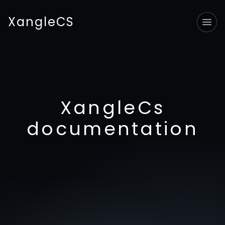
XangleCS
Tog
XangleCs
documentation