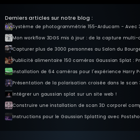
UI (Pages
publiques)
Live View
Derniers articles sur notre blog :
Monitoring
Système de photogrammétrie 155-Arducam - Avec 
Fichiers et
Mon workflow 3DGS mis à jour : de la capture multi-ca
Dossiers
Paramètres
Capturer plus de 3000 personnes au Salon du Bourge
Paramètres de
Publicité alimentaire 150 caméras Gaussian Splat : 
sortie
Nœuds
Installation de 64 caméras pour l'expérience Harry P
Caméras
Présentation de la polarisation croisée dans le sca
Groupes
Intégrer un gaussian splat sur un site web !
Remote Admin
Affichage
Media
Instructions pour le Gaussian Splatting avec Postsho
Collections
Lumières
Actions de
déclenchement