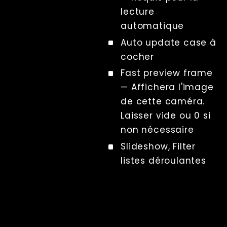
File Management
lecture
Troubleshooting
automatique
Factory Reset
Auto update
case à
Tips And Tricks
cocher
Raccourcis clavier
Fast preview frame
Tools
—
Affichera l'image
Advanced
de cette caméra.
Licence
Laisser vide ou 0 si
Beta Features
non nécessaire
Post Processing
Slideshow
,
Filter
Références
listes déroulantes
Dashboard
Calibration
Chromakey
Collections
d'éléments
graphiques