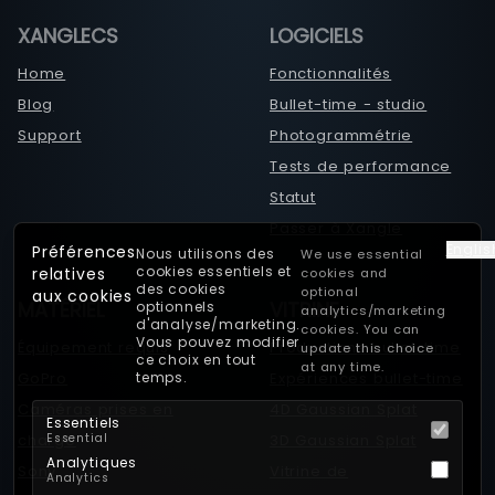
Camera Presets
XANGLECS
LOGICIELS
GPIO
Home
Fonctionnalités
Projection
Blog
Bullet-time - studio
Téléchargements
Support
Photogrammétrie
Video Sequence
Tests de performance
Lecteur
Statut
Frames
Passer à Xangle
Bibliothèque
Englis
Préférences
Nous utilisons des
We use essential
Partage (Galerie)
cookies essentiels et
relatives
cookies and
des cookies
optional
aux cookies
Selfie / Modéré
MATÉRIEL
VITRINE
optionnels
analytics/marketing
d'analyse/marketing.
Control Deck
cookies. You can
Vous pouvez modifier
Équipement requis
Productions bullet-time
update this choice
Compte à
ce choix en tout
at any time.
rebours
temps.
GoPro
Expériences bullet-time
Déclencheur
Caméras prises en
4D Gaussian Splat
Essentiels
Trigger Modes
Essential
charge
3D Gaussian Splat
Analytiques
Custom Trigger
Sony
Vitrine de
Analytics
Sequences