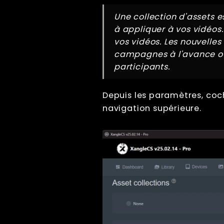
Getting Started
Bullet Time
Une collection d'assets 
Photogrammétrie
à appliquer à vos vidéos.
vos vidéos. Les nouvelles
Live view
campagnes à l'avance ou 
Computer Nodes
Usb Hubs
participants.
Triggering
Branding
Depuis les paramètres, coch
Green screen /
navigation supérieure.
chromakey
Personnalisation
— Aperçu
Sharing
Impression
Lecture
Écrans
File Management
Troubleshooting