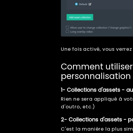
Factory Reset
Tips And Tricks
Raccourcis clavier
Tools
Advanced
Licence
Une fois activé, vous verrez
Beta Features
Post Processing
Comment utiliser
Références
personnalisation
RenderQ
1- Collections d'assets - a
Rien ne sera appliqué à votr
d'outro, etc.)
2- Collections d'assets - p
C'est la manière la plus sim