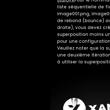
ijtalOPk
Pour le nommage
liste séquentielle de fi
image001.png, image002
de rebond (bounce) av
droite), vous devez cr
superposition moins un
pour une configuratio
Veuillez noter que la 
une deuxième itératio
à utiliser la superposit