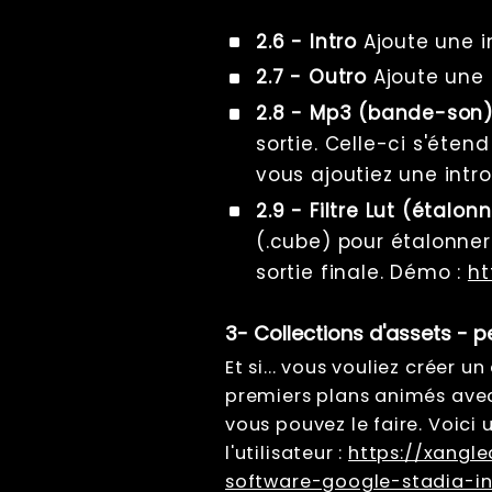
2.6 - Intro
Ajoute une i
2.7 - Outro
Ajoute une 
2.8 - Mp3 (bande-son
sortie. Celle-ci s'éten
vous ajoutiez une intro
2.9 - Filtre Lut (étalo
(.cube) pour étalonne
sortie finale. Démo :
ht
3- Collections d'assets - 
Et si... vous vouliez créer 
premiers plans animés avec u
vous pouvez le faire. Voici
l'utilisateur :
https://xangl
software-google-stadia-i