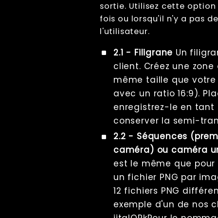
sortie. Utilisez cette opti
fois ou lorsqu'il n'y a pas 
l'utilisateur.
2.1 - Filigrane
Un filigr
client. Créez une zone
même taille que votre 
avec un ratio 16:9). Pl
enregistrez-le en tant 
conserver la semi-tra
2.2 - Séquences (prem
caméra) ou caméra un
est le même que pour l
un fichier PNG par ima
12 fichiers PNG différe
exemple d'un de nos cl