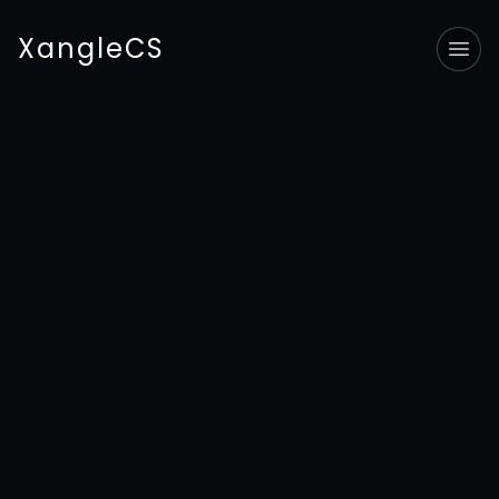
XangleCS
Tog