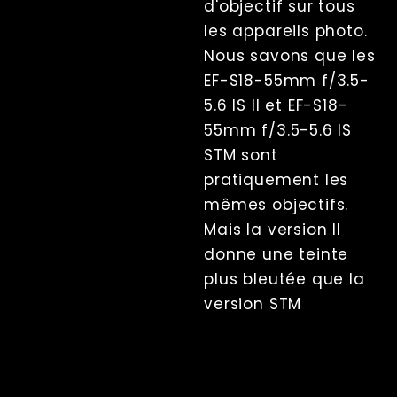
d'objectif sur tous
incohérences
mineures de
les appareils photo.
déclenchement
Nous savons que les
lors de
l'utilisation de
EF-S18-55mm f/3.5-
la lumière
continue
5.6 IS II et EF-S18-
Modèles de
55mm f/3.5-5.6 IS
déclenchement
STM sont
exotiques
Interpolation
pratiquement les
(Topaz Video
mêmes objectifs.
AI)
Mais la version II
Photogrammétrie
donne une teinte
Live view
plus bleutée que la
Computer Nodes
Usb Hubs
version STM
Triggering
Branding
Sharing
Impression