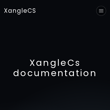
XangleCS
Tog
XangleCs
documentation