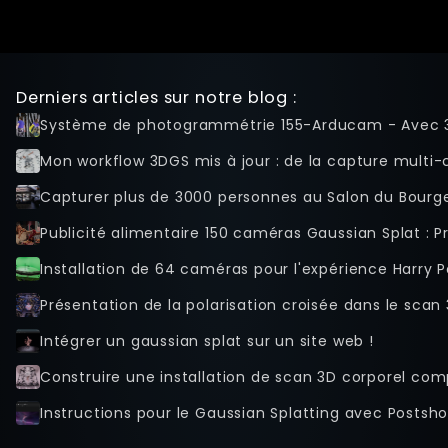
Lecture
Écrans
File Management
Derniers articles sur notre blog :
Troubleshooting
Système de photogrammétrie 155-Arducam - Avec 
Factory Reset
Tips And Tricks
Mon workflow 3DGS mis à jour : de la capture multi-ca
Raccourcis
Capturer plus de 3000 personnes au Salon du Bourge
clavier
Tools
Publicité alimentaire 150 caméras Gaussian Splat : 
Advanced
Installation de 64 caméras pour l'expérience Harry P
Licence
Présentation de la polarisation croisée dans le sca
Beta Features
Post Processing
Intégrer un gaussian splat sur un site web !
Références
RenderQ
Instructions pour le Gaussian Splatting avec Postsho