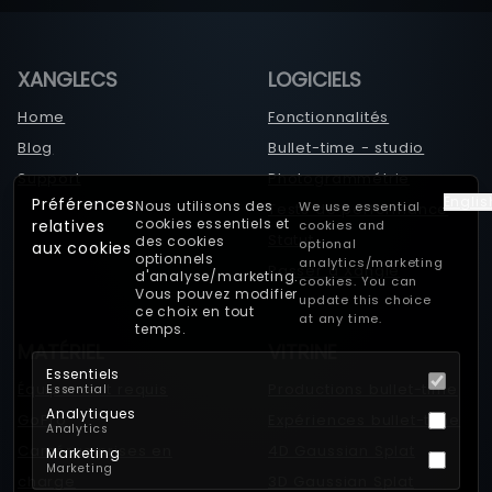
XANGLECS
LOGICIELS
Home
Fonctionnalités
Blog
Bullet-time - studio
Support
Photogrammétrie
Englis
Préférences
Nous utilisons des
We use essential
Tests de performance
cookies essentiels et
relatives
cookies and
Statut
des cookies
optional
aux cookies
optionnels
analytics/marketing
Passer à Xangle
d'analyse/marketing.
cookies. You can
Vous pouvez modifier
update this choice
ce choix en tout
at any time.
temps.
MATÉRIEL
VITRINE
Essentiels
Équipement requis
Productions bullet-time
Essential
Analytiques
GoPro
Expériences bullet-time
Analytics
Caméras prises en
4D Gaussian Splat
Marketing
Marketing
charge
3D Gaussian Splat