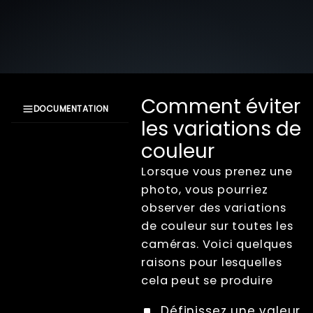
Comment éviter
DOCUMENTATION
les variations de
Documentation
couleur
XangleCS
Getting Started
Lorsque vous prenez une
Bullet Time
photo, vous pourriez
Workflow
observer des variations
d'installation
de couleur sur toutes les
Mise au point
caméras. Voici quelques
des appareils
raisons pour lesquelles
Calibrage
numérique
cela peut se produire
Utiliser la
lumière
Définissez une valeur