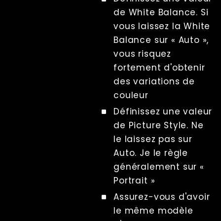
continue
de White Balance. Si
Utiliser des
stroboscopes
vous laissez la White
Comment éviter
Balance sur « Auto »,
le scintillement
vous risquez
Comment éviter
fortement d'obtenir
les variations
de couleur
des variations de
Lumières
couleur
continues vs
flashs
Définissez une valeur
Précision du
de Picture Style. Ne
déclenchement
: comment
le laissez pas sur
obtenir la
Auto. Je le règle
synchronisation
parfaite de
généralement sur «
l'obturateur de
l'appareil photo
Portrait »
dans une prise
Assurez-vous d'avoir
de vue bullet-
time
le même modèle
Résolution des