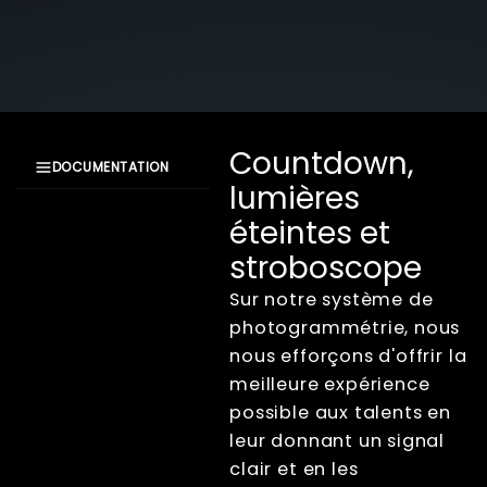
Countdown,
DOCUMENTATION
lumières
Documentation
éteintes et
XangleCS
Getting Started
stroboscope
Bullet Time
Sur notre système de
Photogrammétrie
photogrammétrie, nous
Aperçu
nous efforçons d'offrir la
Mise au point de
meilleure expérience
l'appareil photo
possible aux talents en
Figer un sujet en
mouvement
leur donnant un signal
rapide
clair et en les
OLAT - Une