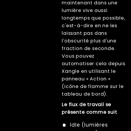
maintenant dans une
lumière à la fois
lumière vive aussi
Countdown,
lumières éteintes
longtemps que possible,
et stroboscope
c'est-à-dire en ne les
Scanner de
laissant pas dans
photogrammétrie
– Architecture
l'obscurité plus d'une
Raspberry Pi –
fraction de seconde.
guide complet
Vous pouvez
Polarisation
croisée
automatiser cela depuis
Live view
Xangle en utilisant le
panneau « Action »
Computer Nodes
Usb Hubs
(icône de flamme sur le
Triggering
tableau de bord).
Branding
Le flux de travail se
Sharing
présente comme suit
Impression
Lecture
Idle (lumières
Écrans