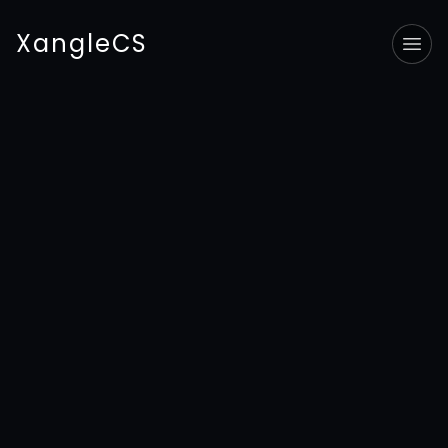
XangleCS
Tog