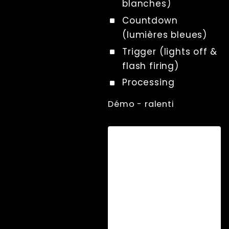
blanches)
File Management
Countdown
Troubleshooting
(lumières bleues)
Factory Reset
Trigger (lights off &
Tips And Tricks
flash firing)
Raccourcis clavier
Processing
Tools
Advanced
Démo - ralenti
Licence
Beta Features
Post Processing
Références
RenderQ