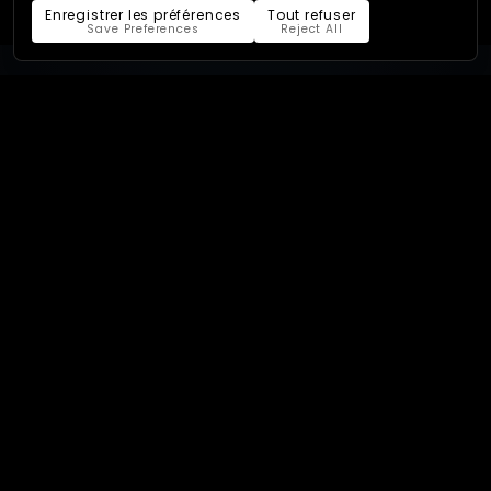
Enregistrer les préférences
Tout refuser
Save Preferences
Reject All
Derniers articles sur notre blog :
Système de photogrammétrie 155-Arducam - Avec 
Mon workflow 3DGS mis à jour : de la capture multi-ca
Capturer plus de 3000 personnes au Salon du Bourge
Publicité alimentaire 150 caméras Gaussian Splat : 
Installation de 64 caméras pour l'expérience Harry P
Présentation de la polarisation croisée dans le sca
Intégrer un gaussian splat sur un site web !
Instructions pour le Gaussian Splatting avec Postsho