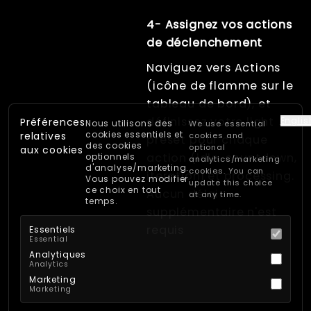
4- Assignez vos actions
de déclenchement
Naviguez vers Actions
(icône de flamme sur le
tableau de bord), et
définissez votre light
Englis
Préférences
Nous utilisons des
We use essential
cookies essentiels et
relatives
cookies and
preset pour chaque
des cookies
optional
aux cookies
action (idle, countdown,
optionnels
analytics/marketing
d'analyse/marketing.
cookies. You can
iteration1 et processing.
Vous pouvez modifier
update this choice
ce choix en tout
Aucun délai
at any time.
temps.
supplémentaire n'est
requis
Essentiels
Essential
Analytiques
Analytics
Marketing
Marketing