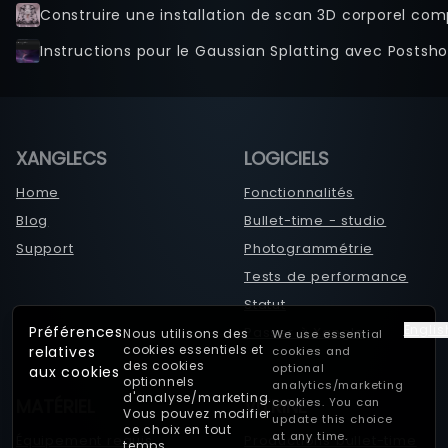
Instructions pour le Gaussian Splatting avec Postsho
XANGLECS
LOGICIELS
Home
Fonctionnalités
Blog
Bullet-time - studio
Support
Photogrammétrie
Tests de performance
Statut
Englis
Préférences
Passer à Xangle
Nous utilisons des
We use essential
cookies essentiels et
relatives
cookies and
des cookies
optional
aux cookies
optionnels
analytics/marketing
d'analyse/marketing.
MATÉRIEL
VITRINE
cookies. You can
Vous pouvez modifier
update this choice
ce choix en tout
at any time.
Équipement requis
Productions bullet-time
temps.