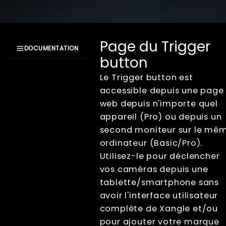
Page du Trigger
DOCUMENTATION
button
Documentation
XangleCS
Le Trigger button est
Getting Started
accessible depuis une page
Bullet Time
web depuis n'importe quel
Photogrammétrie
appareil (Pro) ou depuis un
Live view
second moniteur sur le mê
ordinateur (Basic/Pro).
Computer Nodes
Usb Hubs
Utilisez-le pour déclencher
Triggering
vos caméras depuis une
Modes de
tablette/smartphone sans
déclenchement
avoir l'interface utilisateur
Déclenchement
complète de Xangle et/ou
sans fil
pour ajouter votre marque
Page du