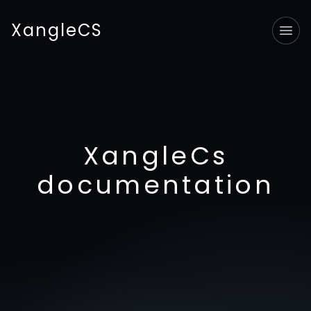
XangleCS
Tog
XangleCs
documentation