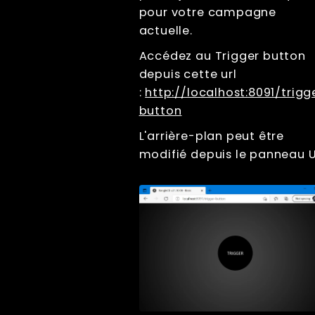
Trigger button
pour votre campagne
Burst mode
actuelle.
Trigger Actions
Accédez au Trigger button
Branding
depuis cette url
Sharing
:
http://localhost:8091/trigg
Impression
button
Lecture
L'arrière-plan peut être
Écrans
modifié depuis le panneau U
File Management
Troubleshooting
Factory Reset
Tips And Tricks
Raccourcis
clavier
Tools
Advanced
Licence