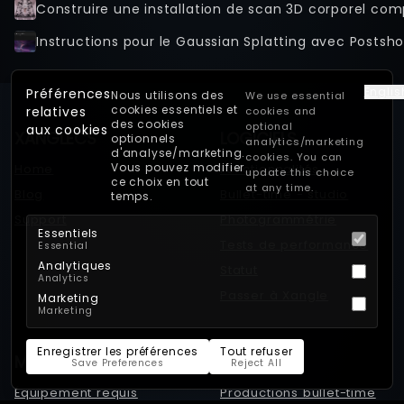
Instructions pour le Gaussian Splatting avec Postsho
Englis
Préférences
Nous utilisons des
We use essential
cookies essentiels et
relatives
cookies and
des cookies
optional
aux cookies
XANGLECS
LOGICIELS
optionnels
analytics/marketing
d'analyse/marketing.
cookies. You can
Vous pouvez modifier
Home
Fonctionnalités
update this choice
ce choix en tout
at any time.
Blog
Bullet-time - studio
temps.
Support
Photogrammétrie
Essentiels
Tests de performance
Essential
Analytiques
Statut
Analytics
Passer à Xangle
Marketing
Marketing
Enregistrer les préférences
Tout refuser
MATÉRIEL
VITRINE
Save Preferences
Reject All
Équipement requis
Productions bullet-time