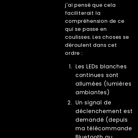
Usb Hubs
j'ai pensé que cela
Triggering
faciliterait la
Branding
compréhension de ce
Sharing
qui se passe en
Impression
coulisses. Les choses se
Lecture
déroulent dans cet
Écrans
ordre :
File Management
Les LEDs blanches
Troubleshooting
continues sont
Factory Reset
allumées (lumières
Tips And Tricks
ambiantes)
Raccourcis clavier
Tools
Un signal de
Advanced
déclenchement est
Licence
demandé (depuis
Beta Features
ma télécommande
Post Processing
Bluetooth au