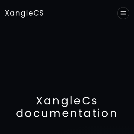
XangleCS
Tog
XangleCs
documentation