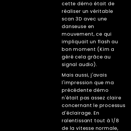
Photogrammétrie
cette démo était de
Aperçu
réaliser un véritable
Mise au point de
scan 3D avec une
l'appareil photo
danseuse en
Figer un sujet en
mouvement, ce qui
mouvement
rapide
impliquait un flash au
OLAT - Une
bon moment (Kim a
lumière à la fois
géré cela grâce au
Countdown,
signal audio).
lumières éteintes
et stroboscope
Mais aussi, j'avais
Scanner de
l'impression que ma
photogrammétrie
– Architecture
précédente démo
Raspberry Pi –
n'était pas assez claire
guide complet
concernant le processus
Polarisation
croisée
d'éclairage. En
Live view
ralentissant tout à 1/8
Computer Nodes
de la vitesse normale,