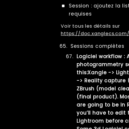
Session : ajoutez la li
requises
Voir tous les détails sur
https://doc.xanglecs.com/
Sessions complètes
Logiciel workflow : 
photogrammetry ses
this:Xangle -> Lig
-> Reality capture 
ZBrush (model clea
(final product). M
are going to be in
you’ll have to edit 
Lightroom before c
Some 3d Logiciel c