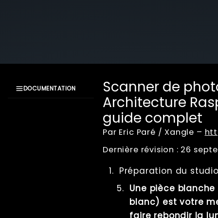
Scanner de pho
DOCUMENTATION
Architecture Ras
Documentation
guide complet
XangleCS
Getting Started
Par Eric Paré / Xangle –
ht
Bullet Time
Dernière révision : 26 sep
Photogrammétrie
Aperçu
Préparation du studi
Mise au point de
Une pièce blanche 
l'appareil photo
blanc) est votre me
Figer un sujet en
mouvement
faire rebondir la lu
rapide