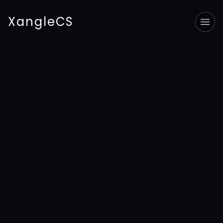
XangleCS
Tog