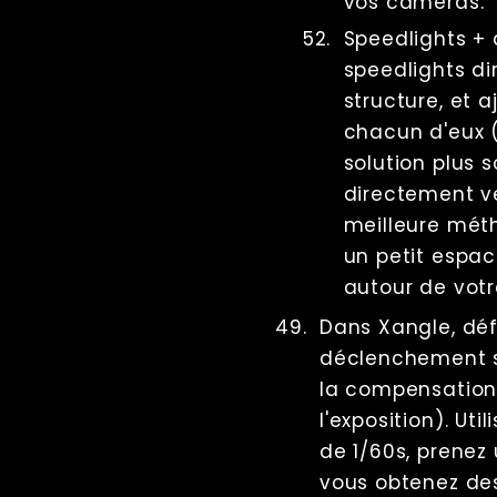
vos caméras.
Speedlights + d
speedlights di
structure, et a
chacun d'eux (
solution plus s
directement ver
meilleure mét
un petit espa
autour de votr
Dans Xangle, déf
déclenchement su
la compensation
l'exposition). Ut
de 1/60s, prenez 
vous obtenez des