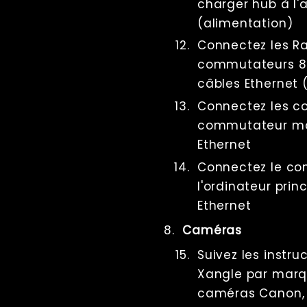
charger hub à l'
Écrans
(alimentation)
File Management
Connectez les Ra
Troubleshooting
commutateurs 8 p
Factory Reset
câbles Ethernet
Tips And Tricks
Connectez les c
Raccourcis clavier
commutateur maî
Tools
Ethernet
Advanced
Connectez le co
Licence
l'ordinateur prin
Beta Features
Ethernet
Post Processing
Références
Caméras
RenderQ
Suivez les instru
Xangle par marq
caméras Canon, S