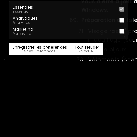
vous d'être à jour 
Essentiels
Windows.
Essential
Analytiques
Préparation du tal
Analytics
Marketing
Visage rasé / pr
Marketing
maquillage (sca
Enregistrer les préférences
Tout refuser
Pas de bijoux
Save Preferences
Reject All
Vêtements (scan 
bonnet de perru
Vêtements (scan 
de chemise/pant
Pas de matière r
matière transpar
Essuyez la sueu
lingettes à port
Marqueurs à point