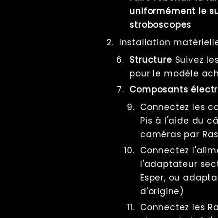
uniformément le su
OLAT - Une
lumière à la fois
stroboscopes
Countdown,
Installation matériell
lumières éteintes
et stroboscope
Structure
Suivez le
Scanner de
photogrammétrie
pour le modèle ac
– Architecture
Composants électr
Raspberry Pi –
guide complet
Connectez les c
Polarisation
croisée
Pis à l'aide du c
Live view
caméras par Ras
Computer Nodes
Connectez l'ali
Usb Hubs
l'adaptateur sec
Triggering
Esper, ou adapt
Branding
d'origine)
Sharing
Impression
Connectez les Ra
Lecture