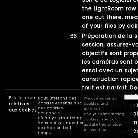
the LightRoom raw 
one out there, me
of your files by doi
Préparation de la 
session, assurez-v
objectifs sont prop
les caméras sont b
essai avec un sujet
construction rapid
tout est parfait. D
vérifiez le score t
Englis
Préférences
Nous utilisons des
We use essential
cookies essentiels et
relatives
cookies and
vous donnera une 
des cookies
optional
aux cookies
sont soit floues, so
optionnels
analytics/marketing
d'analyse/marketing.
cookies. You can
endroits non pertine
Vous pouvez modifier
update this choice
ce choix en tout
également l'espace
at any time.
temps.