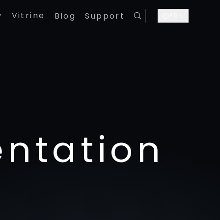
Vitrine
y
Blog
Support
FR
ntation