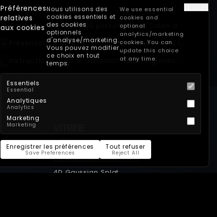
English
Préférences
Nous utilisons des
We use essential
cookies essentiels et
relatives
cookies and
des cookies
Capturer plus de 3000 personnes au Salon du Bourget avec Archer Aviation
optional
aux cookies
optionnels
analytics/marketing
d'analyse/marketing.
Présentation de la polarisation croisée dans le scan 3D multi-caméras
cookies. You can
Vous pouvez modifier
update this choice
ce choix en tout
at any time.
Instructions pour le Gaussian Splatting avec Postshot
temps.
Essentiels
Essential
Analytiques
Analytics
Marketing
Marketing
VITRINE
Productions bullet-time
Enregistrer les préférences
Tout refuser
Save Preferences
Reject All
Expériences bullet-time
4D Gaussian Splat
3D Gaussian Splat
Vitrine de photogrammétrie et de
scan 3D - propulsé par XangleCS