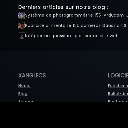
Derniers articles sur notre blog :
Système de photogrammétrie 155-Arducam - Avec 3Dfy.me en Nouvelle-Zéland
Publicité alimentaire 150 caméras Gaussian
Intégrer un gaussian splat sur un site web !
XANGLECS
LOGICIE
Home
Fonctionn
Blog
Bullet-ti
Support
Photogra
Tests de
Statut
Passer à