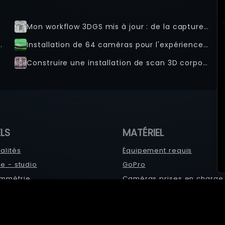
e
Mon workflow 3DGS mis à jour : de la capture multi-caméras à l'exportation finale 9:16 / 16:9
 Splat : Propulsée par Xangle
Installation de 64 caméras pour l'expérience Harry Potter à Riyad, Arabie Saoudite
Construire une installation de scan 3D corporel complet : Votre guide pour les caméras, le budget et les composants
LS
MATÉRIEL
alités
Équipement requis
me - studio
GoPro
mmétrie
Caméras prises en charge
 performance
Sony
Android
 Xangle