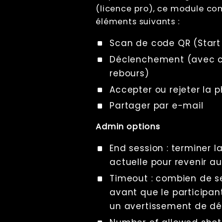
Triggering
(licence pro), ce module co
Branding
éléments suivants :
Sharing
Scan de code QR (Start
Aperçu du
partage
Déclenchement (avec 
Partage de
rebours)
fichiers (par e-
mail ou QR
Accepter ou rejeter la 
code)
Comment
Partager par e-mail
récupérer
toutes les
Admin options
adresses e-
mail
End session : terminer l
Partage de QR
Code
actuelle pour revenir a
(serverless)
Timeout : combien de 
Partage par
QR Code
avant que le participan
(auto-
un avertissement de dél
hébergé)
Touchless