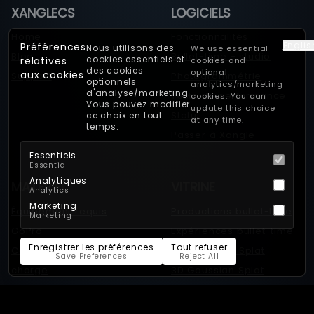
XANGLECS
LOGICIELS
Home
Fonctionnalités
Englis
Préférences
Nous utilisons des
We use essential
Blog
Bullet-time - studio
cookies essentiels et
relatives
cookies and
des cookies
optional
aux cookies
Support
Photogrammétrie
optionnels
analytics/marketing
d'analyse/marketing.
Tests de performance
cookies. You can
Vous pouvez modifier
update this choice
Statut
ce choix en tout
at any time.
temps.
Passer à Xangle
Essentiels
Essential
Analytiques
MATÉRIEL
VITRINE
Analytics
Marketing
Équipement requis
Productions bullet-time
Marketing
GoPro
Expériences bullet-time
Enregistrer les préférences
Tout refuser
Caméras prises en
4D Gaussian Splat
Save Preferences
Reject All
charge
3D Gaussian Splat
Sony
Vitrine de
Android
photogrammétrie et de