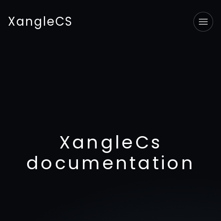
XangleCS
Tog
XangleCs
documentation