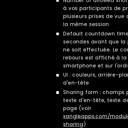
Number of allowed shot
triggering
à vos participants de p
Impression
plusieurs prises de vue
Lecture
la même session
Écrans
Default countdown time
File Management
secondes avant que la 
Troubleshooting
ne soit effectuée. Le c
Factory Reset
rebours est affiché à la 
Tips And Tricks
Raccourcis
smartphone et sur l'ord
clavier
UI : couleurs, arrière-pl
Tools
d'en-tête
Advanced
Sharing form : champs p
Licence
texte d'en-tête, texte d
Beta Features
page (voir
Post Processing
xangleapps.com/modul
Références
RenderQ
sharing
)