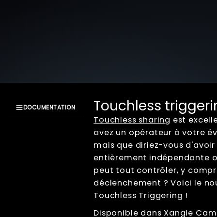
Touchless trigger
DOCUMENTATION
Touchless sharing
est excelle
Documentation
avez un opérateur à votre é
XangleCS
mais que diriez-vous d'avoir
Getting Started
entièrement indépendante où 
Bullet Time
peut tout contrôler, y compri
Photogrammétrie
déclenchement ? Voici le n
Live view
Touchless Triggering !
Computer Nodes
Usb Hubs
Disponible dans Xangle Cam