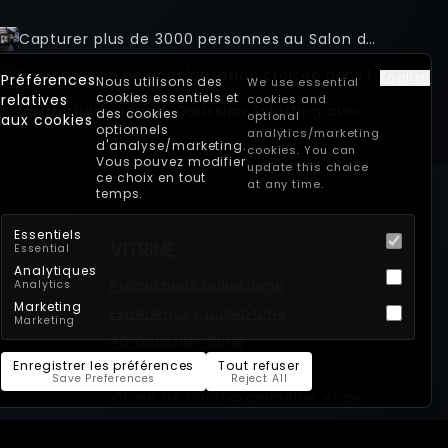
Capturer plus de 3000 personnes au Salon du Bourget avec Archer Aviation
Présentation de la polarisation croisée dans le scan 3D multi-caméras
English
Préférences
Nous utilisons des
We use essential
cookies essentiels et
relatives
cookies and
Instructions pour le Gaussian Splatting avec Postshot
des cookies
optional
aux cookies
optionnels
analytics/marketing
d'analyse/marketing.
cookies. You can
Vous pouvez modifier
update this choice
ce choix en tout
at any time.
temps.
Essentiels
VITRINE
Essential
Analytiques
Productions bullet-time
Analytics
Marketing
Expériences bullet-time
Marketing
4D Gaussian Splat
Enregistrer les préférences
Tout refuser
3D Gaussian Splat
Save Preferences
Reject All
Vitrine de photogrammétrie et de
scan 3D - propulsé par XangleCS