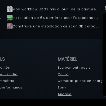
e
Mon workflow 3DGS mis à jour : de la capture multi-caméras à l'exportation finale 9:16 / 16:9
 Splat : Propulsée par Xangle
Installation de 64 caméras pour l'expérience Harry Potter à Riyad, Arabie Saoudite
Construire une installation de scan 3D corporel complet : Votre guide pour les caméras, le budget et les composants
LS
MATÉRIEL
alités
Équipement requis
me - studio
GoPro
mmétrie
Caméras prises en charge
 performance
Sony
Android
 Xangle