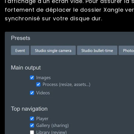
l'affichage d'un écran vide. Pour assurer l
fortement de déplacer le dossier Xangle ve
synchronisé sur votre disque dur.