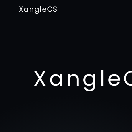
XangleCS
Xangle