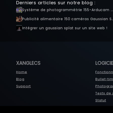
Derniers articles sur notre blog :
Système de photogrammétrie 155-Arducam - Avec 3Dfy.me en Nouvelle-Zéland
Publicité alimentaire 150 caméras Gaussian
Intégrer un gaussian splat sur un site web !
XANGLECS
LOGICIE
Home
Fonctionn
Blog
Bullet-ti
Support
Photogra
Tests de
Statut
Passer à