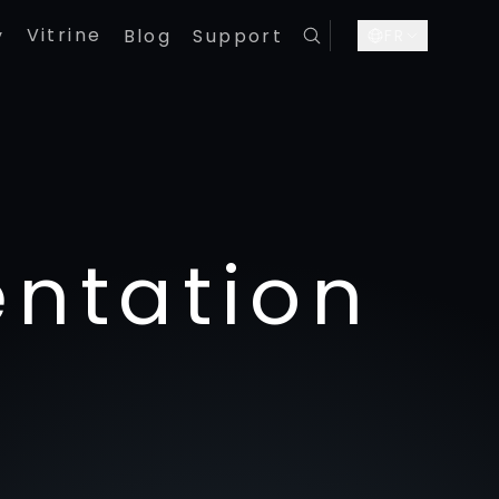
Vitrine
y
Blog
Support
FR
ntation