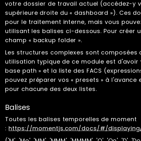
votre dossier de travail actuel (accédez-y v
supérieure droite du « dashboard »). Ces do
pour le traitement interne, mais vous pouvez
utilisant les balises ci-dessous. Pour créer 
champ « backup folder ».
Les structures complexes sont composées du
utilisation typique de ce module est d'avoir v
base path » et la liste des FACS (expressions
pouvez préparer vos « presets » à l'avance 
pour chacune des deux listes.
Balises
Toutes les balises temporelles de moment
:
https://momentjs.com/docs/#/displaying
('M', 'Mo', 'MM', 'MMM', 'MMMM', 'Q', 'Qo', 'D', 'Do'