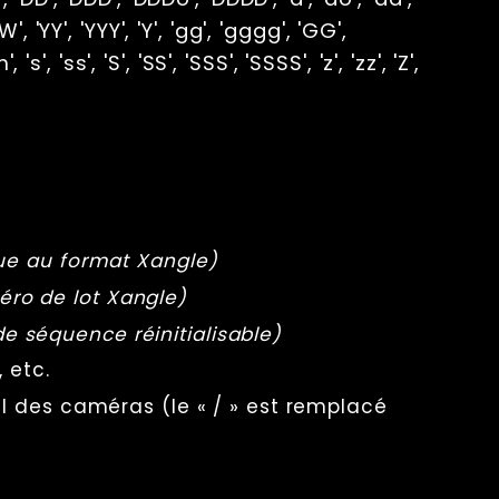
W', 'YY', 'YYY', 'Y', 'gg', 'gggg', 'GG',
, 's', 'ss', 'S', 'SS', 'SSS', 'SSSS', 'z', 'zz', 'Z',
ue au format Xangle)
ro de lot Xangle)
e séquence réinitialisable)
 etc.
l des caméras (le « / » est remplacé