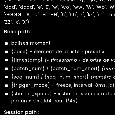
'ddd', 'dddd', 'e', 'E', 'w', 'wo', 'ww', 'W', 'Wo', 'W
'GGGG', 'A', 'a', 'H', 'HH', 'h', 'hh', 'k', 'kk', 'm', 'mm'
'ZZ', 'x', 'X')
Base path :
balises moment
{base} - élément de la liste « preset »
{timestamp}
(« timestamp » de prise de v
{batch_num} / {batch_num_short}
(numé
{seq_num} / {seq_num_short}
(numéro d
{trigger_mode} - freeze, interval-8ms, jaf,
{shutter_speed} - « shutter speed » actue
par un « d » : 1d4 pour 1/4s)
Session path :