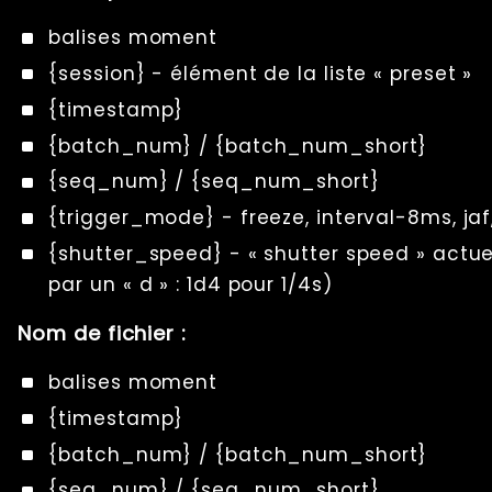
balises moment
{session} - élément de la liste « preset »
{timestamp}
{batch_num} / {batch_num_short}
{seq_num} / {seq_num_short}
{trigger_mode} - freeze, interval-8ms, jaf,
{shutter_speed} - « shutter speed » actue
par un « d » : 1d4 pour 1/4s)
Nom de fichier :
balises moment
{timestamp}
{batch_num} / {batch_num_short}
{seq_num} / {seq_num_short}