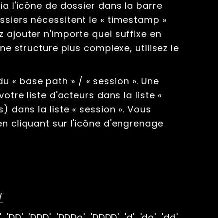
ia l'icône de dossier dans la barre
ssiers nécessitent le « timestamp »
 ajouter n'importe quel suffixe en
une structure plus complexe, utilisez le
 « base path » / « session ». Une
otre liste d'acteurs dans la liste «
) dans la liste « session ». Vous
en cliquant sur l'icône d'engrenage
/
, 'DD', 'DDD', 'DDDo', 'DDDD', 'd', 'do', 'dd',