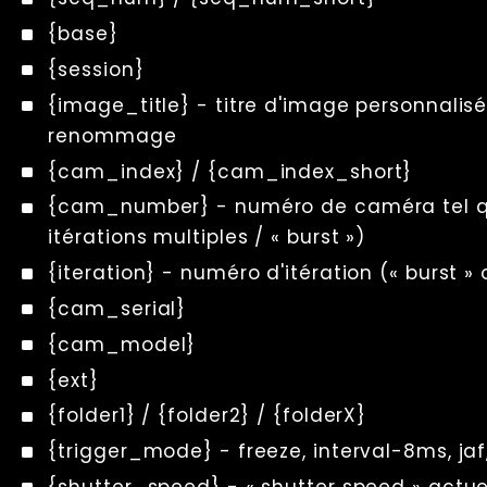
{base}
{session}
{image_title} - titre d'image personnalis
renommage
{cam_index} / {cam_index_short}
{cam_number} - numéro de caméra tel qu'i
itérations multiples / « burst »)
{iteration} - numéro d'itération (« burst 
{cam_serial}
{cam_model}
{ext}
{folder1} / {folder2} / {folderX}
{trigger_mode} - freeze, interval-8ms, jaf,
{shutter_speed} - « shutter speed » actue