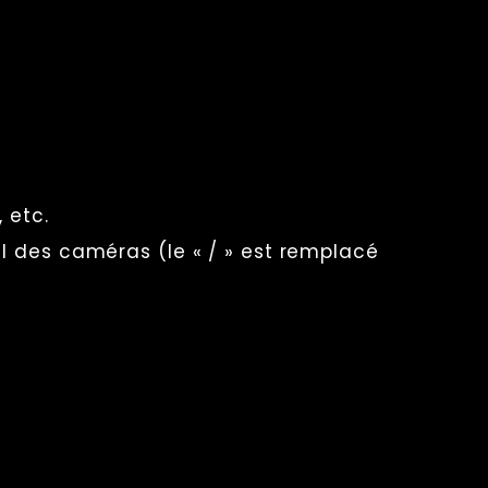
 etc.
l des caméras (le « / » est remplacé