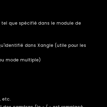
é tel que spécifié dans le module de
dentifié dans Xangle (utile pour les
» ou mode multiple)
 etc.
l des caméras (le « / » est remplacé