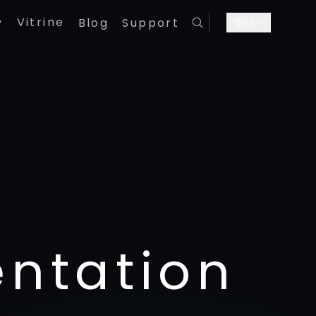
Vitrine
y
Blog
Support
FR
ntation