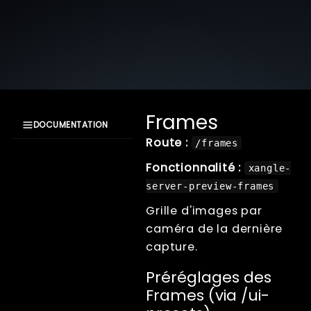
Frames
DOCUMENTATION
Route :
/frames
Documentation
XangleCS
Fonctionnalité :
xangle-
Getting Started
server-preview-frames
Bullet Time
Grille d'images par
Photogrammétrie
caméra de la dernière
Live view
capture.
Computer Nodes
Usb Hubs
Préréglages des
Triggering
Frames (via /ui-
Branding