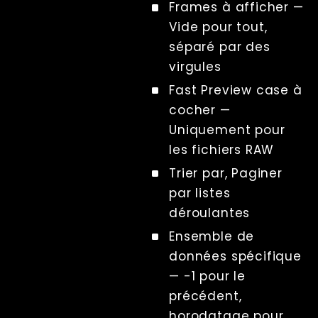
Frames à afficher
—
Chromakey
Vide pour tout,
Collections
séparé par des
d'éléments
graphiques
virgules
UI (Pages
Fast Preview
case à
publiques)
cocher
—
Live View
Uniquement pour
Monitoring
les fichiers RAW
Fichiers et
Dossiers
Trier par
,
Paginer
Paramètres
par
listes
Paramètres de
déroulantes
sortie
Nœuds
Ensemble de
Caméras
données spécifique
Groupes
—
-1 pour le
Remote Admin
précédent,
Affichage
horodatage pour