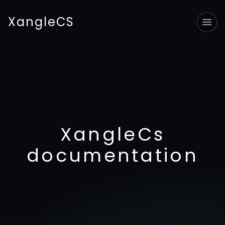
XangleCS
Tog
XangleCs
documentation