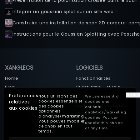
Présentation de la polarisation croisée dans le sca
Déclencheur
Intégrer un gaussian splat sur un site web !
Trigger Modes
Custom Trigger
Sequences
Instructions pour le Gaussian Splatting avec Postsho
Carte mémoire
Planche contact
Dépannage
Lab
XANGLECS
LOGICIELS
RenderQ
Home
Fonctionnalités
Blog
Bullet-time - studio
Englis
Préférences
Support
Photogrammétrie
Nous utilisons des
We use essential
cookies essentiels et
relatives
cookies and
Tests de performance
des cookies
optional
aux cookies
optionnels
analytics/marketing
Statut
d'analyse/marketing.
cookies. You can
Vous pouvez modifier
Passer à Xangle
update this choice
ce choix en tout
at any time.
temps.