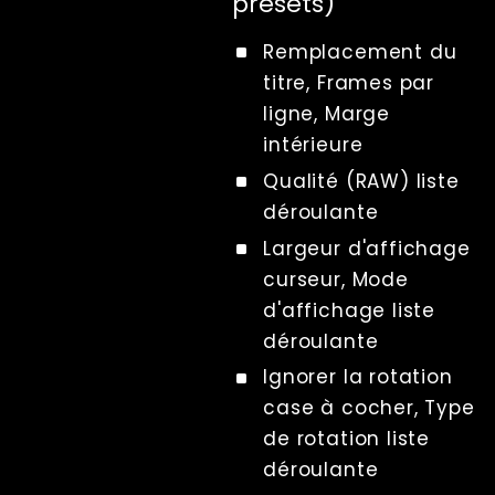
presets)
Sharing
Impression
Remplacement du
Lecture
titre
,
Frames par
Écrans
ligne
,
Marge
File Management
intérieure
Troubleshooting
Qualité (RAW)
liste
Factory Reset
déroulante
Tips And Tricks
Largeur d'affichage
Raccourcis clavier
curseur
,
Mode
Tools
d'affichage
liste
Advanced
déroulante
Licence
Ignorer la rotation
Beta Features
case à cocher
,
Type
Post Processing
Références
de rotation
liste
Dashboard
déroulante
Calibration