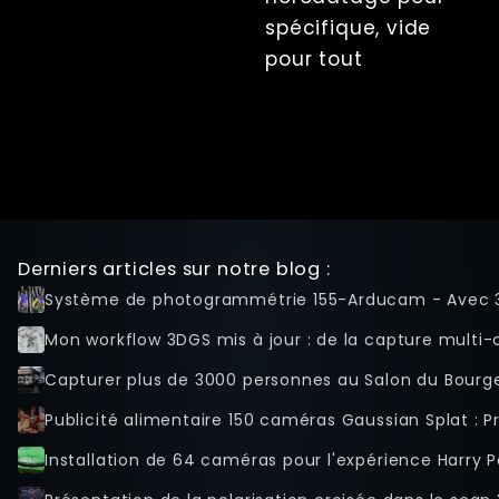
Media
spécifique, vide
Collections
pour tout
Lumières
Actions de
déclenchement
Camera Presets
GPIO
Projection
Téléchargements
Video Sequence
Derniers articles sur notre blog :
Lecteur
Système de photogrammétrie 155-Arducam - Avec 
Frames
Mon workflow 3DGS mis à jour : de la capture multi-ca
Bibliothèque
Capturer plus de 3000 personnes au Salon du Bourge
Partage (Galerie)
Selfie / Modéré
Publicité alimentaire 150 caméras Gaussian Splat : 
Control Deck
Installation de 64 caméras pour l'expérience Harry P
Compte à
rebours