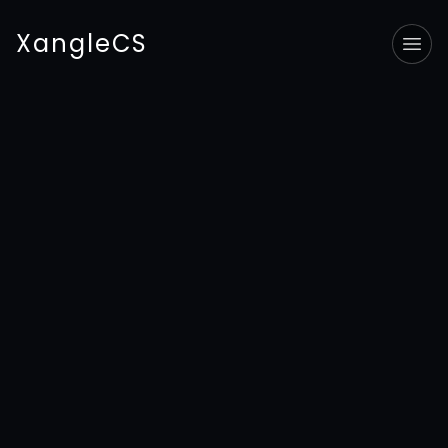
XangleCS
Tog