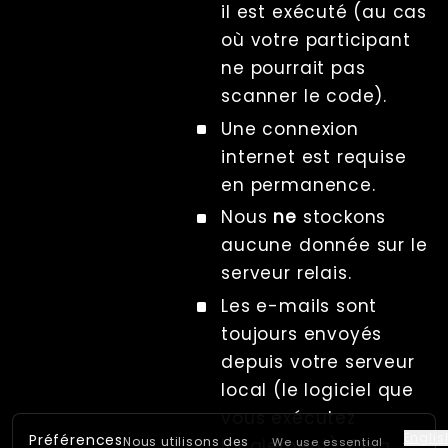
il est exécuté (au cas
où votre participant
ne pourrait pas
scanner le code).
Une connexion
internet est requise
en permanence.
Nous
ne
stockons
aucune donnée sur le
serveur relais.
Les e-mails sont
toujours envoyés
depuis votre serveur
local (le logiciel que
vous exécutez
Englis
Préférences
Nous utilisons des
We use essential
localement). Cela