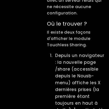
avec un serveur relais qui
Lecture
ne nécessite aucune
Écrans
configuration.
File Management
Troubleshooting
Où le trouver ?
Factory Reset
Il existe deux façons
Tips And Tricks
d'afficher le module
Raccourcis
Touchless Sharing.
clavier
Tools
Depuis un navigateur
Advanced
: la nouvelle page
Licence
/share (accessible
Beta Features
depuis le Nousb-
Post Processing
menu) affiche les X
Références
dernières prises (la
RenderQ
première étant
toujours en haut à