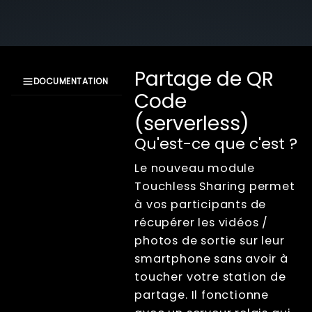
Partage de QR
DOCUMENTATION
Code
Documentation
(serverless)
XangleCS
Getting Started
Qu'est-ce que c'est ?
Bullet Time
Le nouveau module
Photogrammétrie
Touchless Sharing permet
Live view
à vos participants de
Computer Nodes
récupérer les vidéos /
Usb Hubs
photos de sortie sur leur
Triggering
smartphone sans avoir à
Branding
toucher votre station de
Sharing
partage. Il fonctionne
Impression